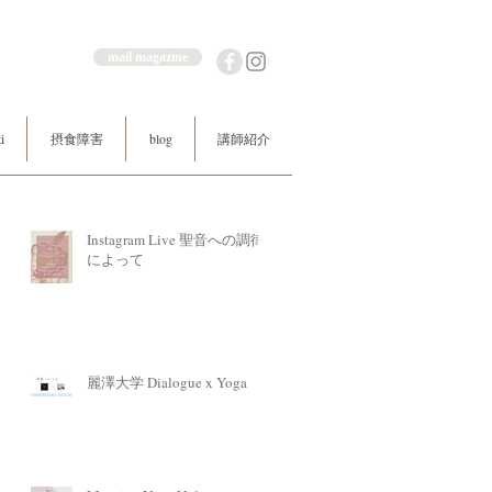
mail magazine
i
摂食障害
blog
講師紹介
Instagram Live 聖音への調律
によって
(水
.
麗澤大学 Dialogue x Yoga