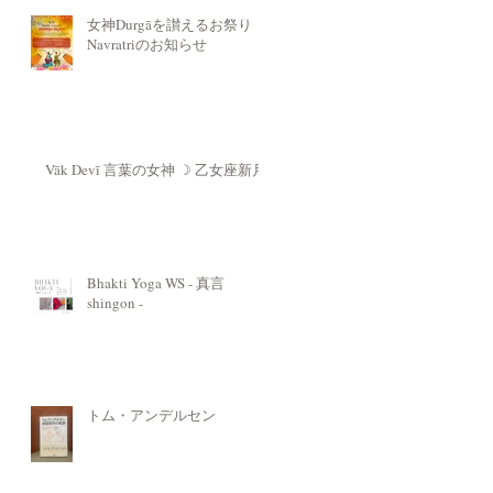
女神Durgāを讃えるお祭り
Navratriのお知らせ
Vāk Devī 言葉の女神 ☽ 乙女座新月
Bhakti Yoga WS - 真言
shingon -
トム・アンデルセン