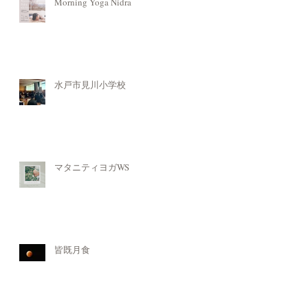
Morning Yoga Nidra
水戸市見川小学校
マタニティヨガWS
皆既月食