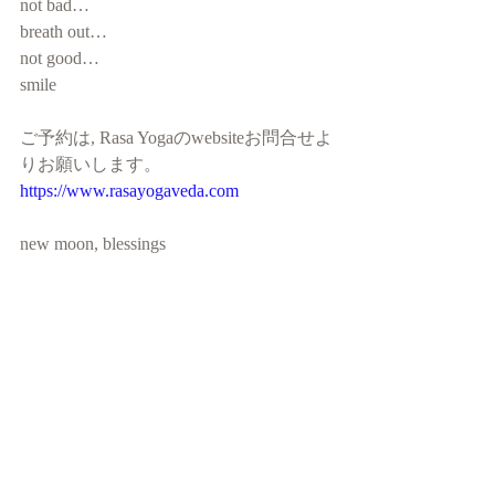
not bad…
breath out…
not good…
smile 
ご予約は, Rasa Yogaのwebsiteお問合せよ
りお願いします。
https://www.rasayogaveda.com
new moon, blessings 