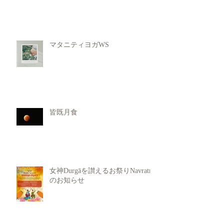
マタニティヨガWS
皆既月食
女神Durgāを讃えるお祭りNavratri
のお知らせ