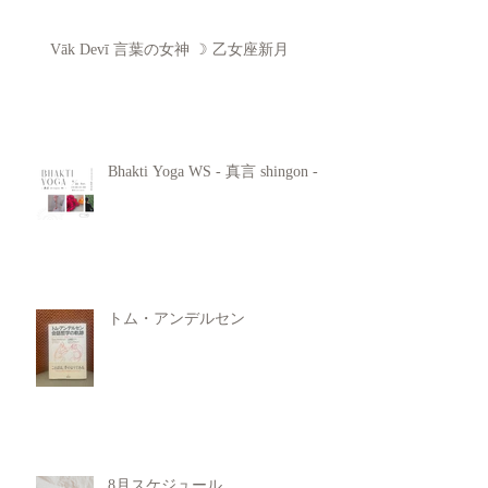
Vāk Devī 言葉の女神 ☽ 乙女座新月
Bhakti Yoga WS - 真言 shingon -
トム・アンデルセン
8月スケジュール