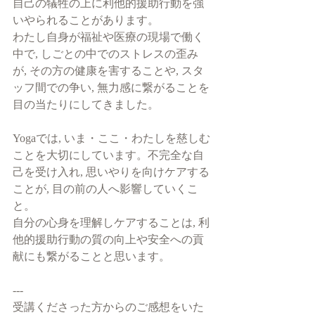
自己の犠牲の上に利他的援助行動を強
いやられることがあります。
わたし自身が福祉や医療の現場で働く
中で, しごとの中でのストレスの歪み
が, その方の健康を害することや, スタ
ッフ間での争い, 無力感に繋がることを
目の当たりにしてきました。
Yogaでは, いま・ここ・わたしを慈しむ
ことを大切にしています。不完全な自
己を受け入れ, 思いやりを向けケアする
ことが, 目の前の人へ影響していくこ
と。
自分の心身を理解しケアすることは, 利
他的援助行動の質の向上や安全への貢
献にも繋がることと思います。
---
受講くださった方からのご感想をいた