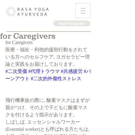
mail magazine
for Caregivers
for Caregivers
医療・福祉・利他的援助行動をされて
いる方へのセルフケア, ヨガセラピー理
論と実践をお届けしております。
#二次受傷
#代理トラウマ
#共感疲労
#バ
ーンアウト
#二次的外傷性ストレス
飛行機事故の際に, 酸素マスクはまずが
親がつけ、その上で子どもに酸素マス
クを付けるよう指示があります。
しばしば, エッセンシャルワーカー
(Essential worker)とも呼ばれる方たちは, 