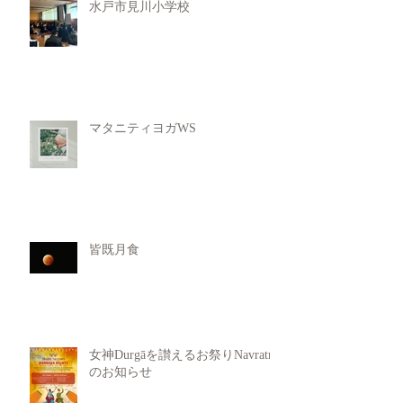
水戸市見川小学校
マタニティヨガWS
皆既月食
女神Durgāを讃えるお祭りNavratri
のお知らせ