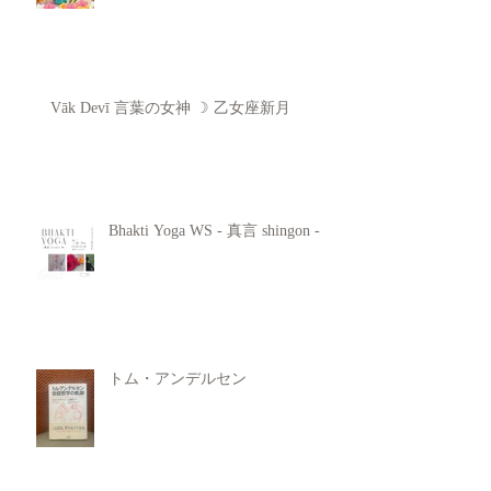
Vāk Devī 言葉の女神 ☽ 乙女座新月
Bhakti Yoga WS - 真言 shingon -
トム・アンデルセン