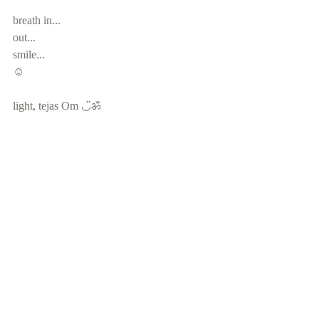
breath in...
out...
smile...
☺︎
light, tejas Om ◡̈ॐ ⠀