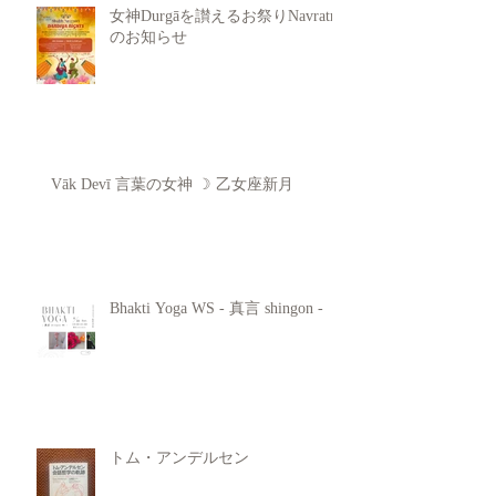
女神Durgāを讃えるお祭りNavratri
のお知らせ
Vāk Devī 言葉の女神 ☽ 乙女座新月
Bhakti Yoga WS - 真言 shingon -
トム・アンデルセン