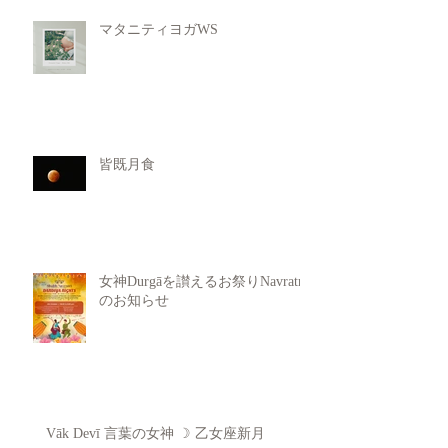
マタニティヨガWS
皆既月食
女神Durgāを讃えるお祭りNavratri
のお知らせ
Vāk Devī 言葉の女神 ☽ 乙女座新月