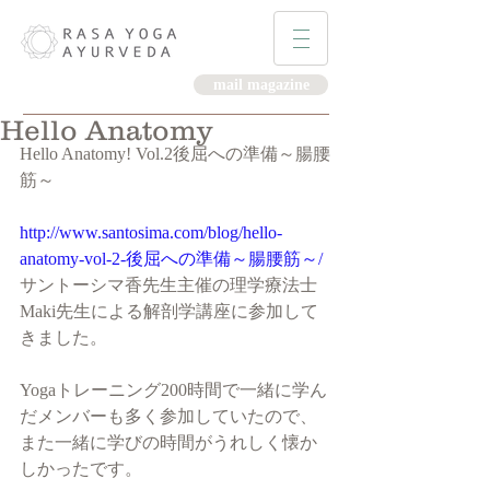
mail magazine
Hello Anatomy
Hello Anatomy! Vol.2後屈への準備～腸腰
筋～
http://www.santosima.com/blog/hello-
anatomy-vol-2-後屈への準備～腸腰筋～/
サントーシマ香先生主催の理学療法士 
Maki先生による解剖学講座に参加して
きました。
Yogaトレーニング200時間で一緒に学ん
だメンバーも多く参加していたので、
また一緒に学びの時間がうれしく懐か
しかったです。