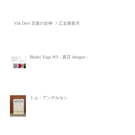
Vāk Devī 言葉の女神 ☽ 乙女座新月
Bhakti Yoga WS - 真言 shingon -
トム・アンデルセン