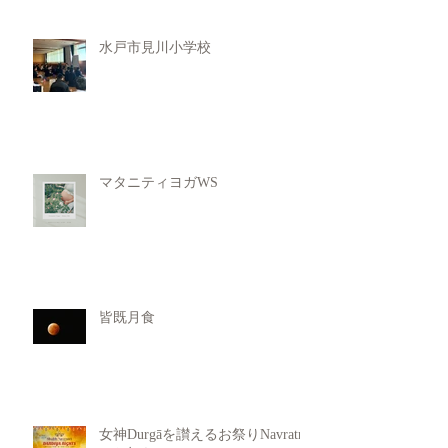
水戸市見川小学校
マタニティヨガWS
皆既月食
女神Durgāを讃えるお祭りNavratri