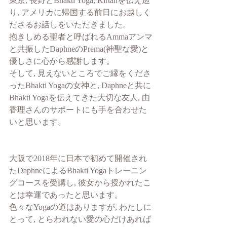
東京, 長野とBhakti Yoga, Kirtanを伝え巡
り, アメリカに帰国する前日にお越しく
ださるお話しをいただきました。
抱きしめる聖者と呼ばれるAmmaアンマ
と共振したDaphneのPrema(神聖な愛)と
優しさに心から感謝します。
そして, 見えないところでご縁をくださ
ったBhakti Yogaの女神と, Daphneと共に
Bhakti Yogaを伝えてきた大切な友人, 由
香理さんのサポートにも手を合わせた
いと思います。
大阪で2018年に日本で初めて開催され
たDaphneによるBhakti Yogaトレーニン
グコースを受講し, 彼女から授かれたこ
とは幸運であったと思います。
色々なYogaの道はありますが, わたしに
とって, とらわれない愛の心だけあれば