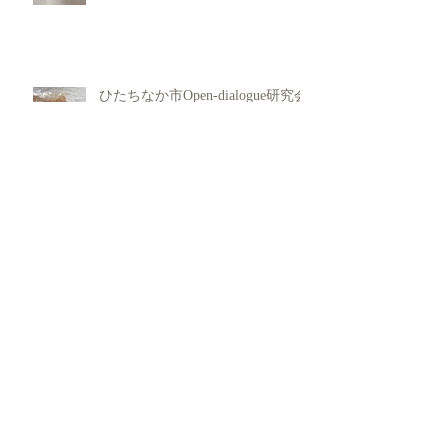
ひたちなか市Open-dialogue研究会
開催しました
Untitled
犯罪行動からの回復支援