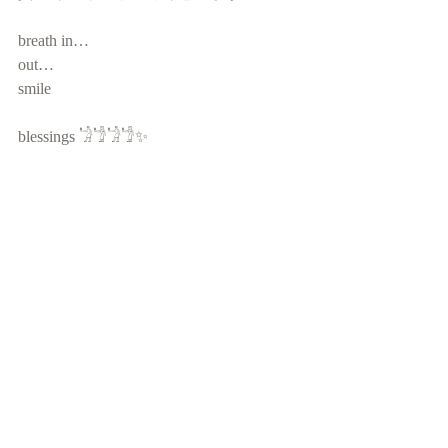
breath in…
out…
smile 
blessings 𓁋𓁙𓁋𓁙✨