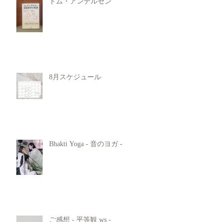
トム・アンデルセン
8月スケジュール
Bhakti Yoga - 音のヨガ -
ご感想 - 平等観 ws -