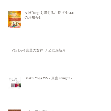
女神Durgāを讃えるお祭りNavratri
のお知らせ
Vāk Devī 言葉の女神 ☽ 乙女座新月
Bhakti Yoga WS - 真言 shingon -