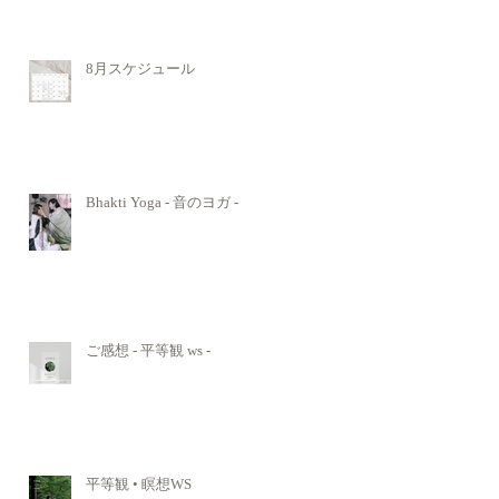
8月スケジュール
Bhakti Yoga - 音のヨガ -
ご感想 - 平等観 ws -
平等観 • 瞑想WS