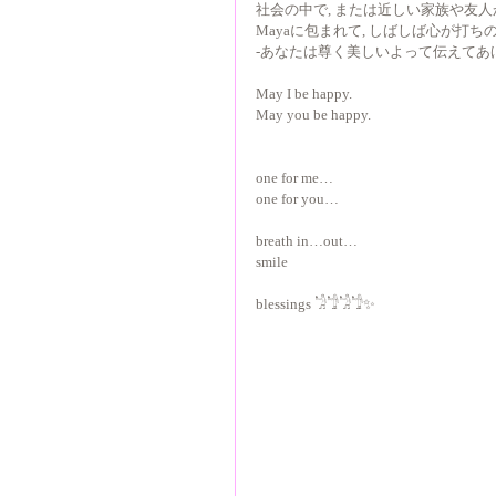
社会の中で, または近しい家族や友
Mayaに包まれて, しばしば心が打
-あなたは尊く美しいよって伝えてあ
May I be happy.
May you be happy.
one for me…
one for you…
breath in…out…
smile 
blessings 𓁋𓁙𓁋𓁙✨