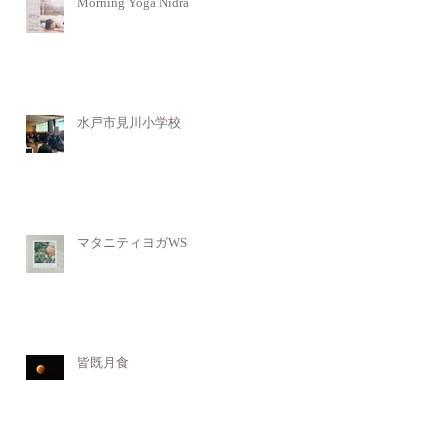
Morning Yoga Nidra
水戸市見川小学校
マタニティヨガWS
皆既月食