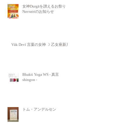
女神Durgāを讃えるお祭り
Navratriのお知らせ
Vāk Devī 言葉の女神 ☽ 乙女座新月
Bhakti Yoga WS - 真言
shingon -
トム・アンデルセン