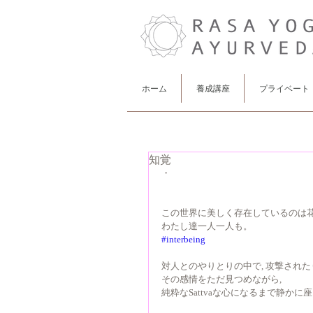
ホーム
養成講座
プライベート
知覚
・
この世界に美しく存在しているのは
わたし達一人一人も。
#interbeing
対人とのやりとりの中で, 攻撃された
その感情をただ見つめながら,
純粋なSattvaな心になるまで静かに