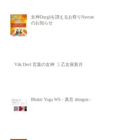
女神Durgāを讃えるお祭りNavratri
のお知らせ
Vāk Devī 言葉の女神 ☽ 乙女座新月
Bhakti Yoga WS - 真言 shingon -