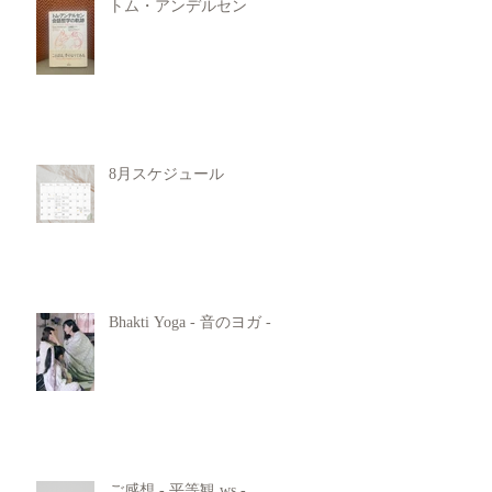
トム・アンデルセン
8月スケジュール
Bhakti Yoga - 音のヨガ -
ご感想 - 平等観 ws -