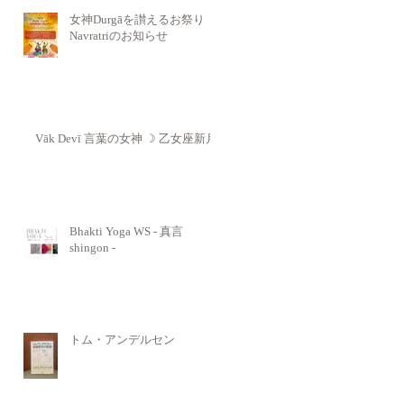
女神Durgāを讃えるお祭り
Navratriのお知らせ
Vāk Devī 言葉の女神 ☽ 乙女座新月
Bhakti Yoga WS - 真言
shingon -
トム・アンデルセン