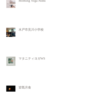
Morning Yoga Nidra
水戸市見川小学校
マタニティヨガWS
皆既月食