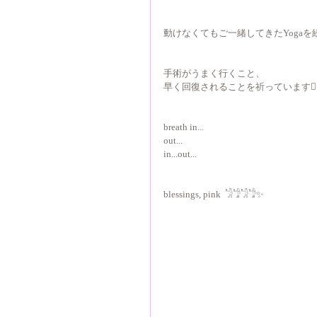
動けなくてもご一緒してきたYoga
手術がうまく行くこと、
早く回復されることを祈っています🧎‍♀️
breath in...
out...
in...out...
blessings, pink  𓁋𓁙𓁋𓁙✨