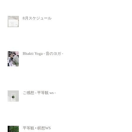
8月スケジュール
Bhakti Yoga - 音のヨガ -
ご感想 - 平等観 ws -
平等観 • 瞑想WS