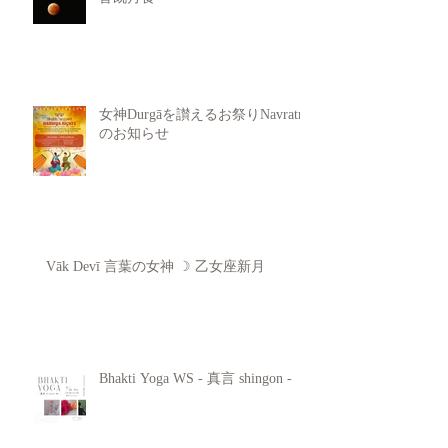
女神Durgāを讃えるお祭りNavratri
のお知らせ
Vāk Devī 言葉の女神 ☽ 乙女座新月
Bhakti Yoga WS - 真言 shingon -