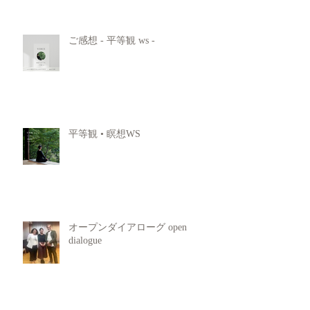
ご感想 - 平等観 ws -
平等観 • 瞑想WS
オープンダイアローグ open
dialogue