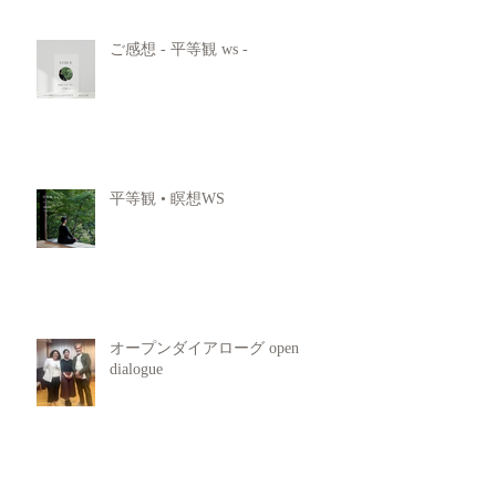
ご感想 - 平等観 ws -
平等観 • 瞑想WS
オープンダイアローグ open
dialogue