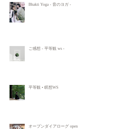
Bhakti Yoga - 音のヨガ -
ご感想 - 平等観 ws -
平等観 • 瞑想WS
オープンダイアローグ open