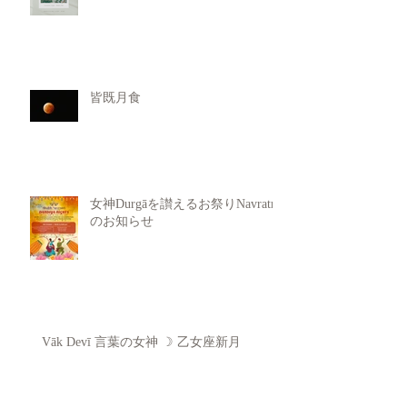
皆既月食
女神Durgāを讃えるお祭りNavratri
のお知らせ
Vāk Devī 言葉の女神 ☽ 乙女座新月