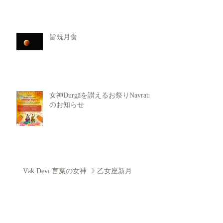
皆既月食
女神Durgāを讃えるお祭りNavratri
のお知らせ
Vāk Devī 言葉の女神 ☽ 乙女座新月