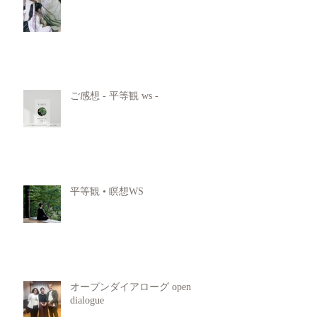
ご感想 - 平等観 ws -
平等観 • 瞑想WS
オープンダイアローグ open
dialogue