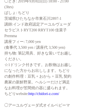
◯とき: 2019年9月8日(日) 18:00 - 21:00 
(3hrs)
ばしょ: ちどり           
茨城県ひたちなか市東石川2897-1
講師:インド政府認定アーユルヴェーダ
セラピストRYT200 RRYT100 佳菜子 
Premma 
講座フィー: 7,000 yen
(食事代 3,500 yen / 講座代 3,500 yen)
持ち物: 筆記用具、好きな装いでお越し
ください。
☆1ドリンク付きです。お飲物はお越し
になった方からお出しします。ちどり
の創作料理：豆乳 + おから + 豆乳 契約
農家の新鮮野菜。ヘルシーだけど満足
なお料理が笠間焼の器に盛られます。
ちどりwebsite
:http://chidori-z.com/
◯アーユルヴェーダ式オイルベビーマ