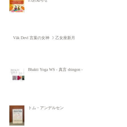
のお知らせ
Vāk Devī 言葉の女神 ☽ 乙女座新月
Bhakti Yoga WS - 真言 shingon -
トム・アンデルセン