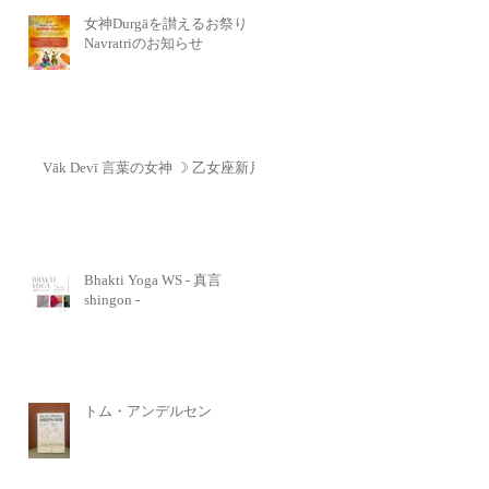
女神Durgāを讃えるお祭り
Navratriのお知らせ
Vāk Devī 言葉の女神 ☽ 乙女座新月
Bhakti Yoga WS - 真言
shingon -
トム・アンデルセン