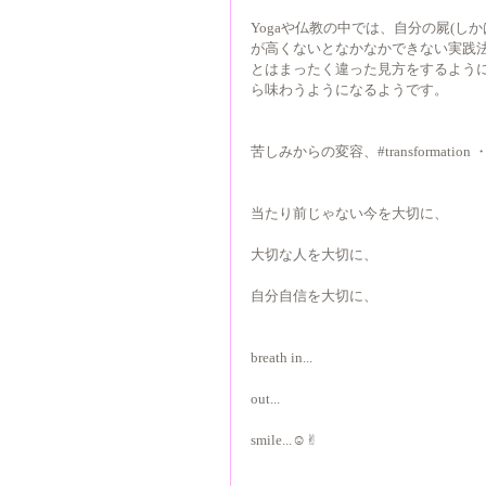
Yogaや仏教の中では、自分の屍(
が高くないとなかなかできない実践
とはまったく違った見方をするよう
ら味わうようになるようです。
苦しみからの変容、#transformation 
当たり前じゃない今を大切に、
大切な人を大切に、
自分自信を大切に、
breath in...
out...
smile...☺︎✌︎