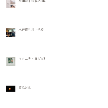
Morning Yoga Nidra
水戸市見川小学校
マタニティヨガWS
皆既月食