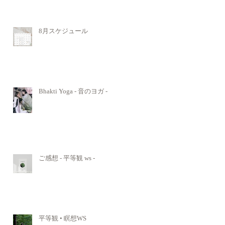
8月スケジュール
Bhakti Yoga - 音のヨガ -
ご感想 - 平等観 ws -
平等観 • 瞑想WS