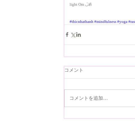
light Om ◡̈ॐ
#thicnhathanh
#mindfulness
#yoga
#ra
コメント
コメントを追加…