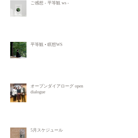
ご感想 - 平等観 ws -
平等観 • 瞑想WS
オープンダイアローグ open
dialogue
5月スケジュール