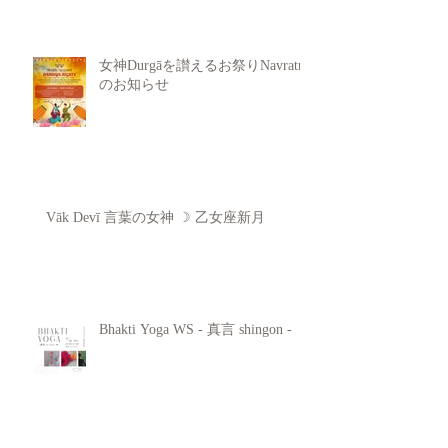
女神Durgāを讃えるお祭りNavratri
のお知らせ
Vāk Devī 言葉の女神 ☽ 乙女座新月
Bhakti Yoga WS - 真言 shingon -