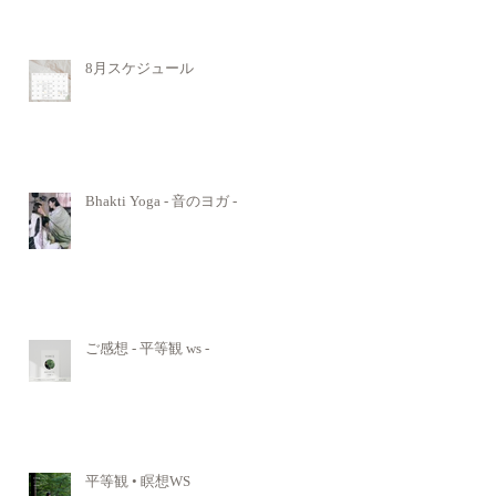
8月スケジュール
Bhakti Yoga - 音のヨガ -
ご感想 - 平等観 ws -
平等観 • 瞑想WS