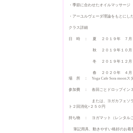
・季節に合わせたオイルマッサージ
・アーユルヴェーダ理論をもとにし
クラス詳細
日　時　： 　夏　 ２０１９年　７
　　　　　 　秋　 ２０１９年１０
　　　　　 　冬　 ２０１９年１２
　　　　　 　春　 ２０２０年　４
場　所　：　Yoga Cafe Sora moon
参加費　：　各回ごとドロップイン
　　　　　　または、ヨガカフェソ
ト２回消化+２５０円
持ち物　：　ヨガマット（レンタル
　 筆記用具、動きやすい格好のお着