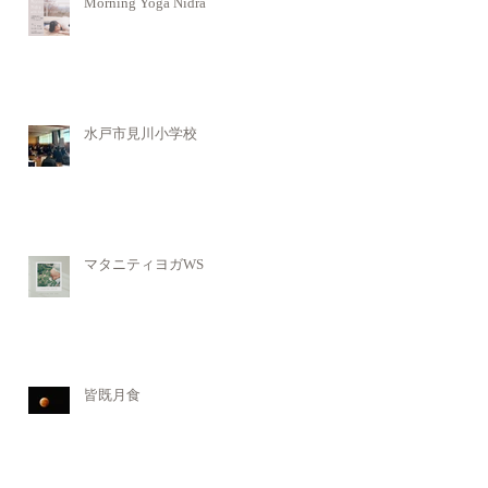
Morning Yoga Nidra
水戸市見川小学校
マタニティヨガWS
皆既月食