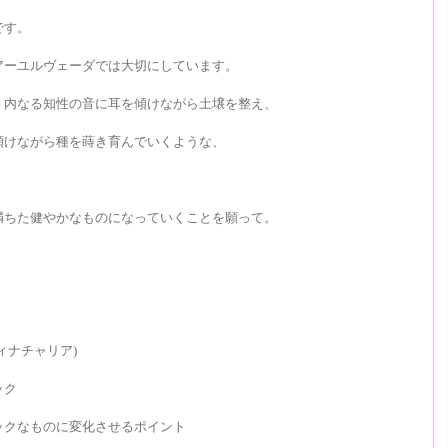
です。
アーユルヴェーダでは大切にしています。
、内なる知性の音に耳を傾けながら土壌を整え、
傾けながら種を蒔き育んでいくような、
満ちた健やかなものになっていくことを願って。
ィナチャリア)
ック
ックなものに変化させるポイント