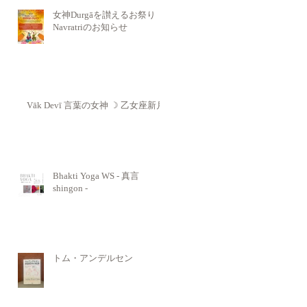
女神Durgāを讃えるお祭り
Navratriのお知らせ
Vāk Devī 言葉の女神 ☽ 乙女座新月
Bhakti Yoga WS - 真言
shingon -
トム・アンデルセン