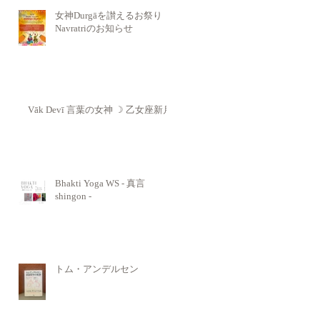
女神Durgāを讃えるお祭り
Navratriのお知らせ
Vāk Devī 言葉の女神 ☽ 乙女座新月
Bhakti Yoga WS - 真言
shingon -
トム・アンデルセン