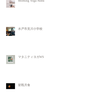
Morning Yoga Nidra
水戸市見川小学校
マタニティヨガWS
皆既月食