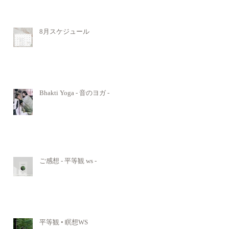
8月スケジュール
Bhakti Yoga - 音のヨガ -
ご感想 - 平等観 ws -
平等観 • 瞑想WS