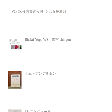
Vāk Devī 言葉の女神 ☽ 乙女座新月
Bhakti Yoga WS - 真言 shingon -
トム・アンデルセン
8月スケジュール