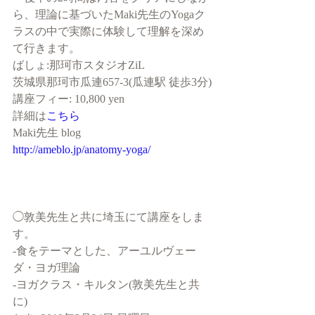
ら、理論に基づいたMaki先生のYogaク
ラスの中で実際に体験して理解を深め
て行きます。
ばしょ:那珂市スタジオZiL
茨城県那珂市瓜連657-3(瓜連駅 徒歩3分)
講座フィー: 10,800 yen
詳細は
こちら
Maki先生 blog
http://ameblo.jp/anatomy-yoga/
◯敦美先生と共に埼玉にて講座をしま
す。
-食をテーマとした、アーユルヴェー
ダ・ヨガ理論
-ヨガクラス・キルタン(敦美先生と共
に)