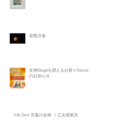
皆既月食
女神Durgāを讃えるお祭りNavratri
のお知らせ
Vāk Devī 言葉の女神 ☽ 乙女座新月