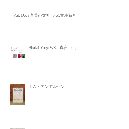
Vāk Devī 言葉の女神 ☽ 乙女座新月
Bhakti Yoga WS - 真言 shingon -
トム・アンデルセン