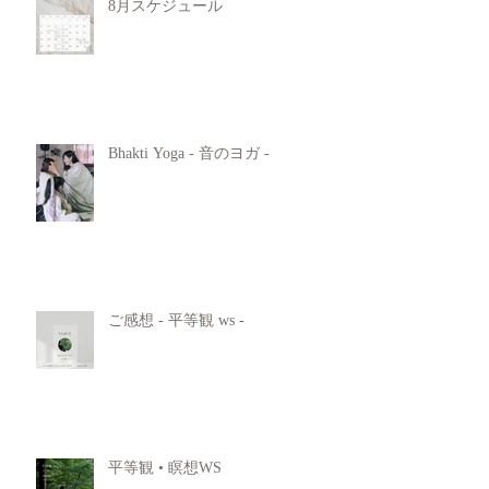
8月スケジュール
Bhakti Yoga - 音のヨガ -
ご感想 - 平等観 ws -
平等観 • 瞑想WS