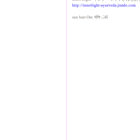
http://innerlight-ayurveda.jimdo.com
sun hair Om  प्रेम ◡̈ॐ