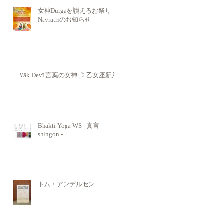
女神Durgāを讃えるお祭り
Navratriのお知らせ
Vāk Devī 言葉の女神 ☽ 乙女座新月
Bhakti Yoga WS - 真言
shingon -
トム・アンデルセン