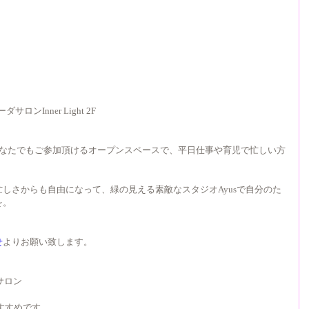
ンInner Light 2F
どなたでもご参加頂けるオープンスペースで、平日仕事や育児で忙しい方
。
しさからも自由になって、緑の見える素敵なスタジオAyusで自分のた
を。
せ
よりお願い致します。
サロン
もおすすめです。