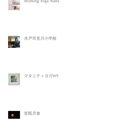
Morning Yoga Nidra
水戸市見川小学校
マタニティヨガWS
皆既月食