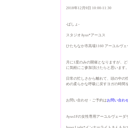
2018年12月9日 10:00-11:30
-ばしょ-
スタジオAyus*アーユス
ひたちなか市高場1160 アーユルヴェーダサロ
月に1度のみの開催となりますが、
に気軽にご参加頂けたらと思います
日常の忙しさから離れて、頭の中の忙
めの柔らかな呼吸に戻すヨガの時間
お問い合わせ・ご予約は
お問い合わ
Ayus1Fの女性専用アーユルヴェーダ
Inner Light*インナーライトさん