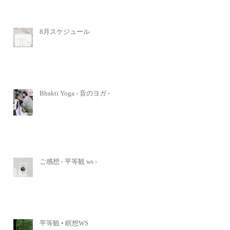
8月スケジュール
Bhakti Yoga - 音のヨガ -
ご感想 - 平等観 ws -
平等観 • 瞑想WS