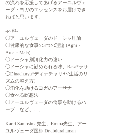
の流れを応援してあげるアーユルヴェ
ーダ・ヨガのエッセンスをお届けでき
ればと思います。
-内容-
◯アーユルヴェーダのドーシャ理論
◯健康的な食事の3つの理論 (Agni・
Ama・Mala)
◯ドーシャ別消化力の違い
◯ドーシャに勧められる味、Rasa*ラサ
◯Dinacharya*ディナチャリヤ(生活のリ
ズムの整え方)
◯消化を助けるヨガのアーサナ
◯食べる瞑想法　 
◯アーユルヴェーダの食事を助けるハ
ーブ　など、、、
Kaori Santosima先生、Emma先生、アー
ユルヴェーダ医師 Dr.abdurahaman 