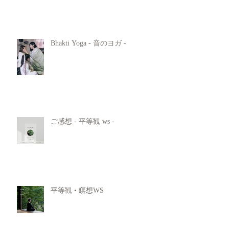
Bhakti Yoga - 音のヨガ -
ご感想 - 平等観 ws -
平等観 • 瞑想WS