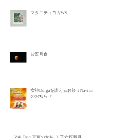
マタニティヨガWS
皆既月食
女神Durgāを讃えるお祭りNavratri
のお知らせ
Vāk Devī 言葉の女神 ☽ 乙女座新月