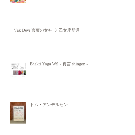
Vāk Devī 言葉の女神 ☽ 乙女座新月
Bhakti Yoga WS - 真言 shingon -
トム・アンデルセン