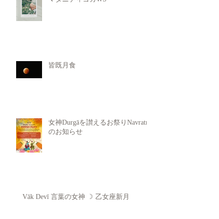
皆既月食
女神Durgāを讃えるお祭りNavratri
のお知らせ
Vāk Devī 言葉の女神 ☽ 乙女座新月