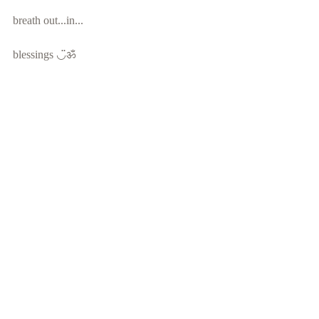
breath out...in...
blessings ◡̈ॐ