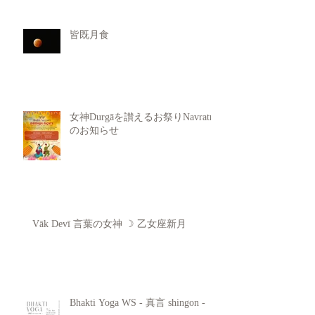
皆既月食
女神Durgāを讃えるお祭りNavratri
のお知らせ
Vāk Devī 言葉の女神 ☽ 乙女座新月
Bhakti Yoga WS - 真言 shingon -