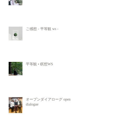
ご感想 - 平等観 ws -
平等観 • 瞑想WS
オープンダイアローグ open
dialogue