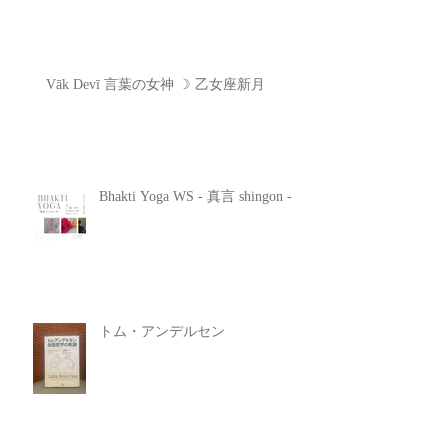
Vāk Devī 言葉の女神 ☽ 乙女座新月
Bhakti Yoga WS - 真言 shingon -
トム・アンデルセン