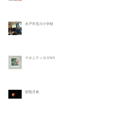
水戸市見川小学校
マタニティヨガWS
皆既月食