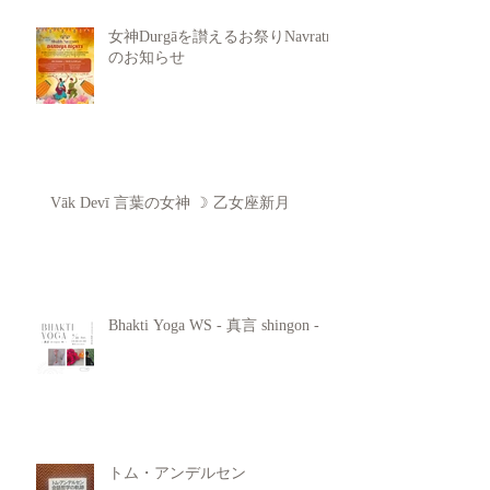
女神Durgāを讃えるお祭りNavratri
のお知らせ
Vāk Devī 言葉の女神 ☽ 乙女座新月
Bhakti Yoga WS - 真言 shingon -
トム・アンデルセン