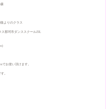
の森
ベースの陰よりのクラス
クラス那珂市ダンススクールZIL
n)
yenでお使い頂けます。
。
です。