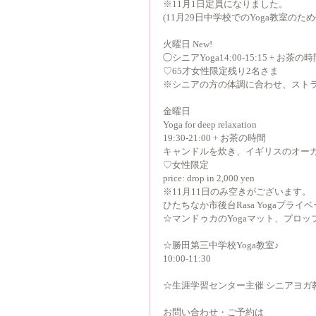
※11月1日定員になりました。
(11月29日中学校でのYoga教室のた
火曜日 New!
◯シニアYoga14:00-15:15 + お茶の
♡65才女性限定残り2名さま
※シニアの方の体調に合わせ、スト
金曜日
Yoga for deep relaxation
19:30-21:00 + お茶の時間
キャンドルを炊き、イギリスのオー
♡女性限定
price: drop in 2,000 yen
※11月11日のみ空きがございます。
ひたちなか市後台Rasa Yogaプライ
☆マンドゥカのYogaマット、プロ
☆勝田第三中学校Yoga教室♪
10:00-11:30
☆生涯学習センター主催 シニアヨガ教室13
お問い合わせ・ご予約は