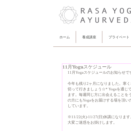
ホーム
養成講座
プライベート
11月Yogaスケジュール
11月Yogaスケジュールのお知らせで
今年も残り2ヶ月になりました。寒く
切って行きましょう☆* Yogaを
ます。毎週同じ方に出会えることを
の方にもYogaをお届けする場を頂
しています。
※11/22(火)-11/27(日)休講
大変ご迷惑をお掛けします。