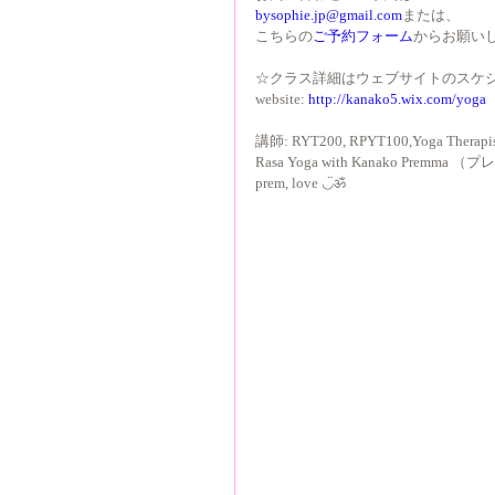
bysophie.jp@gmail.com
または、
こちらの
ご予約フォーム
からお願い
☆クラス詳細はウェブサイトのスケ
website: 
http://kanako5.wix.com/yoga
講師: RYT200, RPYT100,Yoga Therapi
Rasa Yoga with Kanako Premm
prem, love ◡̈ॐ