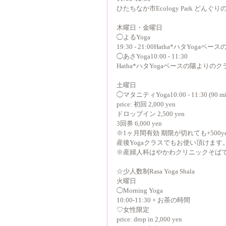
ひたちなか市Ecology Park どんぐり
木曜日・金曜日
◯よるYoga
19:30 - 21:00Hatha*ハタYoga
◯あさYoga10:00 - 11:30
Hatha*ハタYogaベースの陽よりの
土曜日
◯マタニティYoga10:00 - 11:30 (90 mi
price: 初回 2,000 yen
ドロップイン 2,500 yen
3回券 6,000 yen
※1ヶ月間有効 期限が切れても+500
産後Yogaクラスでもお使い頂けます
※産婦人科はやかわクリニックそば
☆少人数制Rasa Yoga Shala
火曜日
◯Morning Yoga
10:00-11:30 + お茶の時間
♡女性限定
price: drop in 2,000 yen