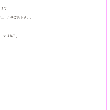
します。
ジュールをご覧下さい。
st
a （プレーマ佳菜子）