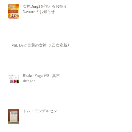
女神Durgāを讃えるお祭り
Navratriのお知らせ
Vāk Devī 言葉の女神 ☽ 乙女座新月
Bhakti Yoga WS - 真言
shingon -
トム・アンデルセン