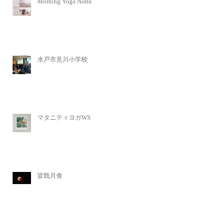
Morning Yoga Nidra
水戸市見川小学校
マタニティヨガWS
皆既月食