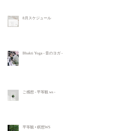
8月スケジュール
Bhakti Yoga - 音のヨガ -
ご感想 - 平等観 ws -
平等観 • 瞑想WS