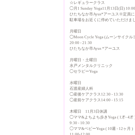
☆レギュラークラス
◯月1 Sunday Yoga11月13日(日) 10:00 
ひたちなか市Ayus*アーユス※定員
駐車場をお近くに停めていただけま
月曜日
◯Moon Cycle Yoga (ムーンサイクル
20:00 - 21:30
ひたちなか市Ayus *アーユス
月曜日・土曜日
水戸メンタルクリニック
◯セラピーYoga
水曜日
石渡産婦人科
◯産後ケアクラス12:30 - 13:30
◯産前ケアクラス14:00 - 15:15
木曜日　11月3日休講
◯ママ&よちよち歩きYoga ( 1才- 4才 
9:30 - 10:30
◯ママ&ベビーYoga ( 10週 - 12ヶ月 )
11:00-12:00