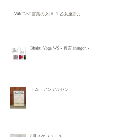
Vāk Devī 言葉の女神 ☽ 乙女座新月
Bhakti Yoga WS - 真言 shingon -
トム・アンデルセン
8月スケジュール