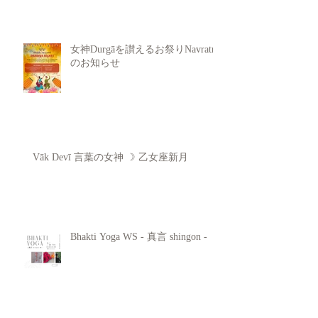
女神Durgāを讃えるお祭りNavratri
のお知らせ
Vāk Devī 言葉の女神 ☽ 乙女座新月
Bhakti Yoga WS - 真言 shingon -