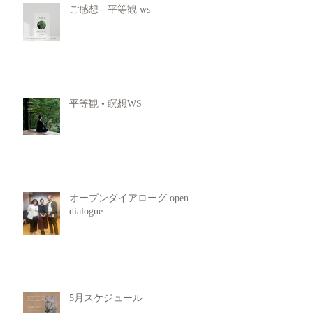
ご感想 - 平等観 ws -
平等観 • 瞑想WS
オープンダイアローグ open
dialogue
5月スケジュール