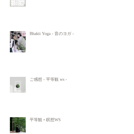
Bhakti Yoga - 音のヨガ -
ご感想 - 平等観 ws -
平等観 • 瞑想WS