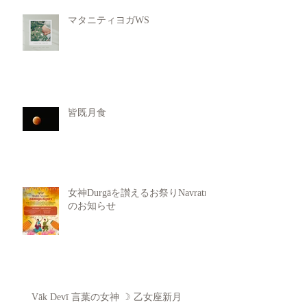
マタニティヨガWS
皆既月食
女神Durgāを讃えるお祭りNavratri
のお知らせ
Vāk Devī 言葉の女神 ☽ 乙女座新月