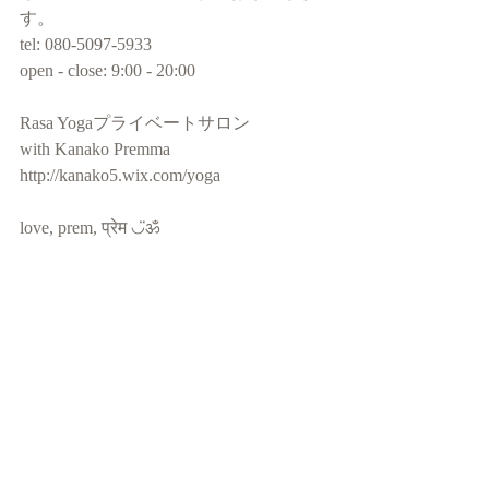
す。
tel: 080-5097-5933
open - close: 9:00 - 20:00
Rasa Yogaプライベートサロン
with Kanako Premma
http://kanako5.wix.com/yoga
love, prem, प्रेम ◡̈ॐ