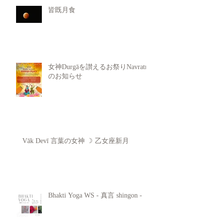
皆既月食
女神Durgāを讃えるお祭りNavratri
のお知らせ
Vāk Devī 言葉の女神 ☽ 乙女座新月
Bhakti Yoga WS - 真言 shingon -