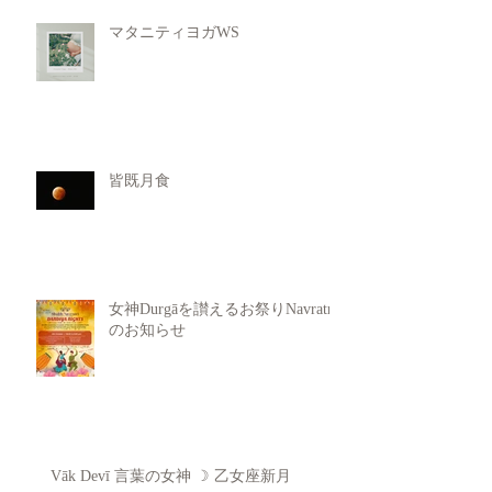
マタニティヨガWS
皆既月食
女神Durgāを讃えるお祭りNavratri
のお知らせ
Vāk Devī 言葉の女神 ☽ 乙女座新月