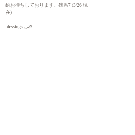
約お待ちしております。残席7 (3/26 現
在)
blessings ◡̈ॐ