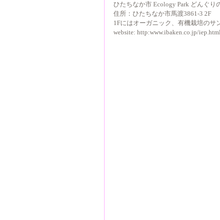
ひたちなか市 Ecology Park どんぐり
住所：ひたちなか市馬渡3861-3 2F
1Fにはオーガニック、有機栽培のサ
website: http:www.ibaken.co.jp/iep.ht