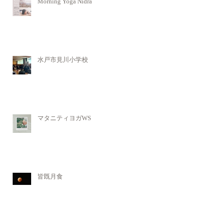
Morning Yoga Nidra
水戸市見川小学校
マタニティヨガWS
皆既月食