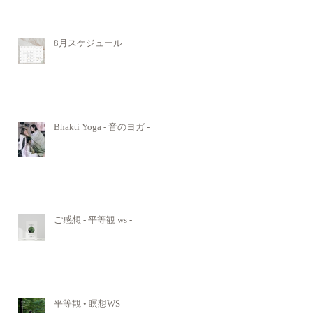
8月スケジュール
Bhakti Yoga - 音のヨガ -
ご感想 - 平等観 ws -
平等観 • 瞑想WS