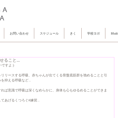
お問い合わせ
スケジュール
きく
学校ヨガ
Bhakt
ること...
ですよ:)
をリリースする呼吸、赤ちゃんが出てくる骨盤底筋群を弛めることと引
抑える呼吸など...
すれば意識で呼吸は深くなめらかに、身体も心もゆるめることができま
あげるくつろぐ#練習...