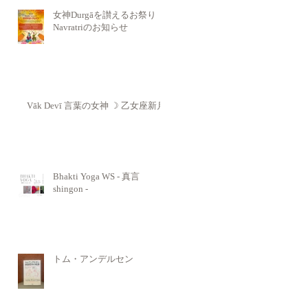
女神Durgāを讃えるお祭り
Navratriのお知らせ
Vāk Devī 言葉の女神 ☽ 乙女座新月
Bhakti Yoga WS - 真言
shingon -
トム・アンデルセン