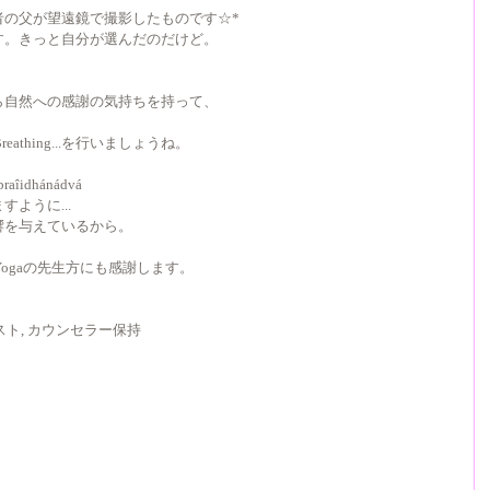
の父が望遠鏡で撮影したものです☆* 
。きっと自分が選んだのだけど。 
自然への感謝の気持ちを持って、 
eathing...を行いましょうね。 
dhánádvá  
うに... 
を与えているから。 
ogaの先生方にも感謝します。 
ト, カウンセラー保持  