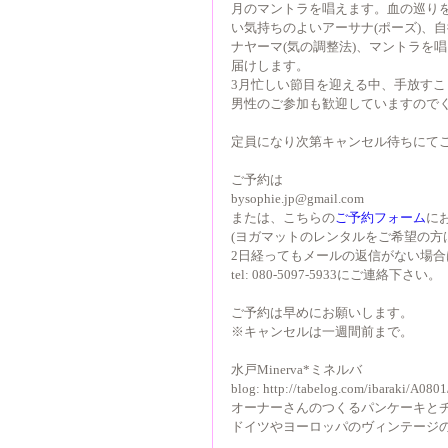
月のマントラを唱えます。血の巡り
い気持ちのよいアーサナ(ポーズ)、
ナヤーマ(気の調整法)、マントラを
届けします。 
3月忙しい節目を迎える中、手放すこと
男性のご参加も歓迎していますのでく
定員になり次第キャンセル待ちにてご
ご予約は 
bysophie.jp@gmail.com 
または、こちらの
ご予約フォーム
に
(ヨガマットのレンタルをご希望の方は
2日経ってもメールの返信がない場合
tel: 080-5097-5933にご連絡下さい。 
ご予約は早めにお願いします。 
※キャンセルは一週間前まで。 
水戸Minerva*ミネルバ 
blog: http://tabelog.com/ibaraki/A08
オーナーさんのつくるパンケーキとチ
ドイツやヨーロッパのヴィンテージの