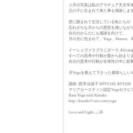
☆月の写真は私のアマチュア天文学者
父の子に生まれて来た事を感謝します
壁に囲まれて生活している私たちが 
忘れがちな月からの恩恵を感じながら
自分のからだにも感謝を向けて、 
月の光に包まれて、Yoga、Mantra、Br
イーシュヴァラプラニダーラ Æùvarapraîi
すべての思考や行動が愛から始まりますよ
自分の思考や行動が全体性の中に影響
月Yogaを教えて下さった素晴らしいY
講師: 西澤 佳菜子 RPYT100, RYT200 
マリアカースティン認定Yogaセラピス
Rasa Yoga with Kanako 
http://kanako5.wix.com/yoga 
Love and Light...◡̈ॐ 