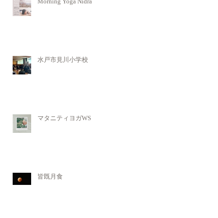
Morning Yoga Nidra
水戸市見川小学校
マタニティヨガWS
皆既月食