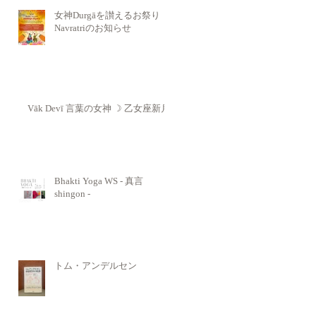
女神Durgāを讃えるお祭り
Navratriのお知らせ
Vāk Devī 言葉の女神 ☽ 乙女座新月
Bhakti Yoga WS - 真言
shingon -
トム・アンデルセン