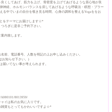
を良くしてあげ、筋力を上げ、骨密度を上げてあげるような居心地が良
自律神経、ホルモンバランスを戻してあげるような呼吸法・瞑想・プラー
唱える中でいまの自分を覗き見る時間、心身の調和を整えるYogaををお
をテーマにお届けします☆*  
つろぎに是非ご予約下さい。 
案内致します。 
お名前、電話番号、人数を明記の上お申し込みください。 
お知らせ下さい。) 
は届いてない事が考えられます。 
01/A080101/8013959/ 
ャイは私のお気に入りです。 
雑貨もとってもかわいいですよ☆* 