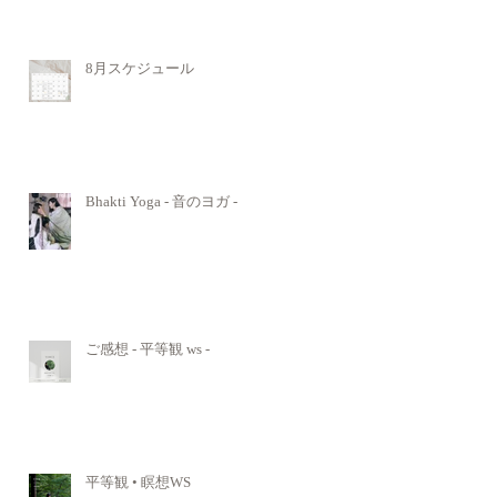
8月スケジュール
Bhakti Yoga - 音のヨガ -
ご感想 - 平等観 ws -
平等観 • 瞑想WS