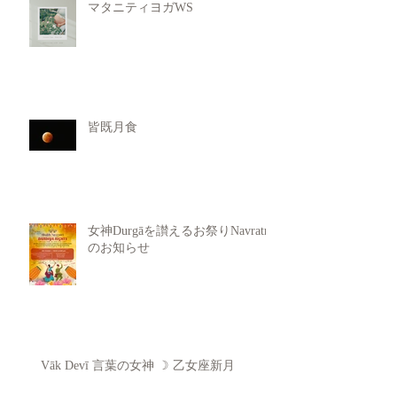
マタニティヨガWS
皆既月食
女神Durgāを讃えるお祭りNavratri
のお知らせ
Vāk Devī 言葉の女神 ☽ 乙女座新月