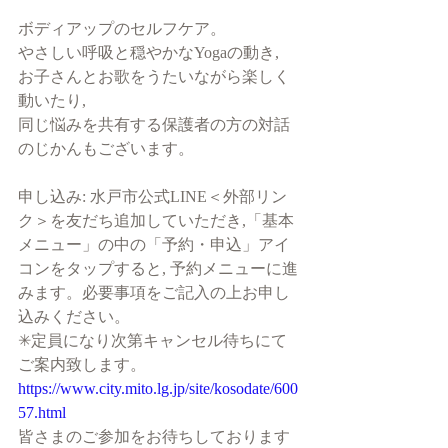
ボディアップのセルフケア。
やさしい呼吸と穏やかなYogaの動き, 
お子さんとお歌をうたいながら楽しく
動いたり, 
同じ悩みを共有する保護者の方の対話
のじかんもございます。
申し込み: 水戸市公式LINE＜外部リン
ク＞を友だち追加していただき,「基本
メニュー」の中の「予約・申込」アイ
コンをタップすると, 予約メニューに進
みます。必要事項をご記入の上お申し
込みください。
✳︎定員になり次第キャンセル待ちにて
ご案内致します。
https://www.city.mito.lg.jp/site/kosodate/600
57.html
皆さまのご参加をお待ちしております