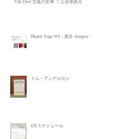
Vāk Devī 言葉の女神 ☽ 乙女座新月
Bhakti Yoga WS - 真言 shingon -
トム・アンデルセン
8月スケジュール