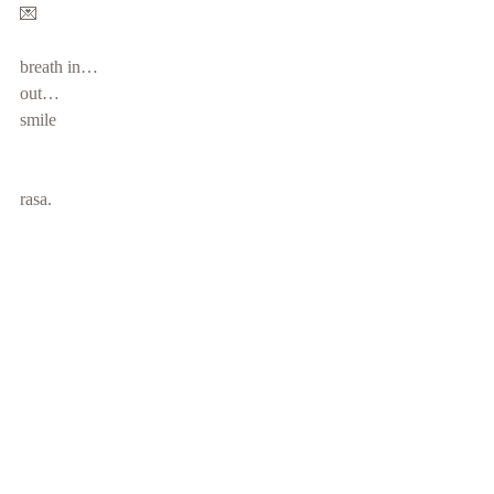
💌
breath in…
out…
smile 
rasa.