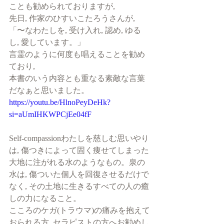
ことも勧められておりますが, 
先日, 作家のひすいこたろうさんが,
「〜なわたしを, 受け入れ, 認め, ゆる
し, 愛しています。」
言霊のように何度も唱えることを勧め
ており,
本書のいう内容とも重なる素敵な言葉
だなぁと思いました。
https://youtu.be/HlnoPeyDeHk?
si=aUmIHKWPCjEe04fF
Self-compassionわたしを慈しむ思いやり
は, 傷つきによって固く痩せてしまった
大地に注がれる水のようなもの。泉の
水は, 傷ついた個人を回復させるだけで
なく, その土地に生きるすべての人の癒
しの力になること。
こころのケガ(トラウマ)の痛みを抱えて
おられる方, セラピストの方へお勧めし