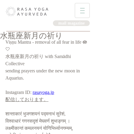
mail magazine
水瓶座新月の祈り
Viṣṇu Mantra - removal of all fear in life 🪷
🤍
水瓶座新月の祈り with Samādhi 
Collective 
sending prayers under the new moon in 
Aquarius.
Instagram ID: 
rasayoga.jp
配信しております。
शान्ताकारं भुजगशयनं पद्मनाभं सुरेशं,
विश्वाधारं गगनसदृशं मेघवर्ण शुभाङ्गम् ।
लक्ष्मीकान्तं कमलनयनं योगिभिर्ध्यानगम्यम्,