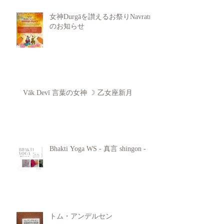
女神Durgāを讃えるお祭りNavratri
のお知らせ
Vāk Devī 言葉の女神 ☽ 乙女座新月
Bhakti Yoga WS - 真言 shingon -
トム・アンデルセン