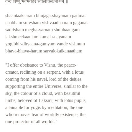
वन्दे विष्णुं भवभयहरं सर्वलोकैकनाथम् ॥
shaantaakaaram bhujaga-shayanam padma-
naabham suresham vishvaadhaaram gagana-
sadrisham megha-varnam shubhaangam 
lakshmeekaantam kamala-nayanam 
yogibhir-dhyaana-gamyam vande vishnum 
bhava-bhaya-haram sarvalokaikanaatham
"I offer obeisance to Visnu, the peace-
creator, reclining on a serpent, with a lotus 
coming from his navel, lord of the deities, 
supporting the entire Universe, similar to the 
sky, the colour of a cloud, with beautiful 
limbs, beloved of Laksmi, with lotus pupils, 
attainable for yogis by meditation, the one 
who removes fear of worldly existence, the 
one protector of all worlds."