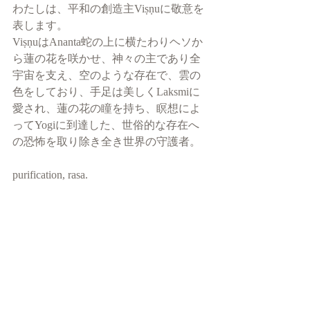
わたしは、平和の創造主Viṣṇuに敬意を
表します。
ViṣṇuはAnanta蛇の上に横たわりヘソか
ら蓮の花を咲かせ、神々の主であり全
宇宙を支え、空のような存在で、雲の
色をしており、手足は美しくLaksmiに
愛され、蓮の花の瞳を持ち、瞑想によ
ってYogiに到達した、世俗的な存在へ
の恐怖を取り除き全き世界の守護者。
purification, rasa. 