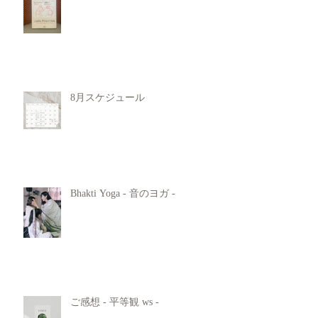
8月スケジュール
Bhakti Yoga - 音のヨガ -
ご感想 - 平等観 ws -