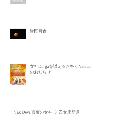
皆既月食
女神Durgāを讃えるお祭りNavratri
のお知らせ
Vāk Devī 言葉の女神 ☽ 乙女座新月