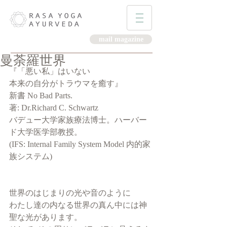
mail magazine
曼荼羅世界
『「悪い私」はいない
本来の自分がトラウマを癒す』
新書 No Bad Parts.
著: Dr.Richard C. Schwartz 
バデュー大学家族療法博士。ハーバー
ド大学医学部教授。
(IFS: Internal Family System Model 内的家
族システム)
世界のはじまりの光や音のように
わたし達の内なる世界の真ん中には神
聖な光があります。