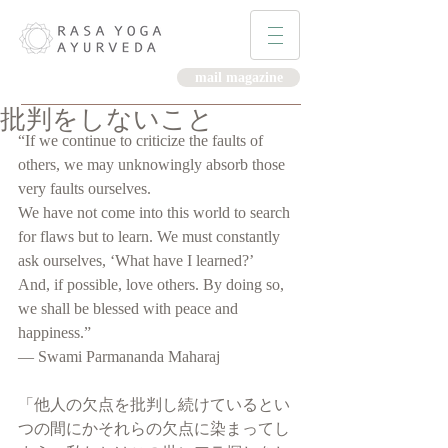
mail magazine
批判をしないこと
“If we continue to criticize the faults of 
others, we may unknowingly absorb those 
very faults ourselves.
We have not come into this world to search 
for flaws but to learn. We must constantly 
ask ourselves, ‘What have I learned?’
And, if possible, love others. By doing so, 
we shall be blessed with peace and 
happiness.”
— Swami Parmananda Maharaj
「他人の欠点を批判し続けているとい
つの間にかそれらの欠点に染まってし