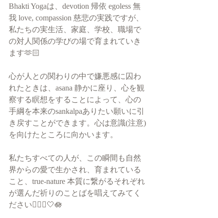
Bhakti Yogaは、devotion 帰依 egoless 無
我 love, compassion 慈悲の実践ですが、
私たちの実生活、家庭、学校、職場で
の対人関係の学びの場で育まれていき
ます🫶🏻
心が人との関わりの中で嫌悪感に囚わ
れたときは、asana 静かに座り、心を観
察する瞑想をすることによって、心の
手綱を本来のsankalpaありたい願いに引
き戻すことができます。心は意識(注意)
を向けたところに向かいます。
私たちすべての人が、この瞬間も自然
界からの愛で生かされ、育まれている
こと、true-nature 本質に繋がるそれぞれ
が選んだ祈りのことばを唱えてみてく
ださい🧎🏻‍♀️🤍🪷