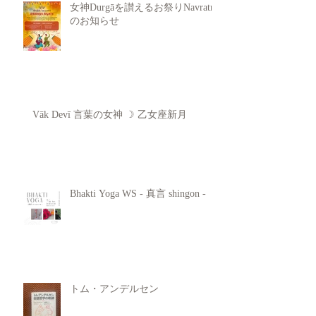
女神Durgāを讃えるお祭りNavratri
のお知らせ
Vāk Devī 言葉の女神 ☽ 乙女座新月
Bhakti Yoga WS - 真言 shingon -
トム・アンデルセン