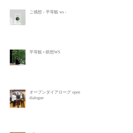
ご感想 - 平等観 ws -
平等観 • 瞑想WS
オープンダイアローグ open
dialogue