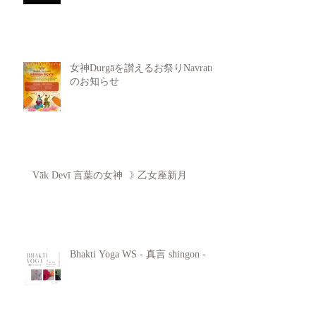
女神Durgāを讃えるお祭りNavratri
のお知らせ
Vāk Devī 言葉の女神 ☽ 乙女座新月
Bhakti Yoga WS - 真言 shingon -