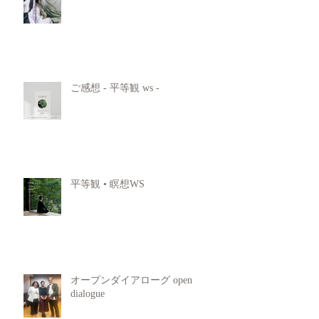
ご感想 - 平等観 ws -
平等観 • 瞑想WS
オープンダイアローグ open
dialogue