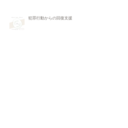
犯罪行動からの回復支援
11月 Rasa Yoga
欠陥を抱き生まれてきた