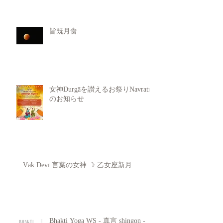
皆既月食
女神Durgāを讃えるお祭りNavratri
のお知らせ
Vāk Devī 言葉の女神 ☽ 乙女座新月
Bhakti Yoga WS - 真言 shingon -